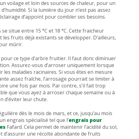
un voilage et loin des sources de chaleur, pour un
d’humidité. Si la lumière du jour n’est pas assez
n éclairage d’appoint pour combler ses besoins.
se situe entre 15 °C et 18 °C. Cette fraicheur
t les fruits déjà existants se développer. D’ailleurs,
pour mûrir.
our ce type d’arbre fruitier. Il faut donc diminuer
isation. Assurez-vous d’arroser uniquement lorsque
ir les maladies racinaires. Si vous êtes en mesure
e assez fraîche, l’arrosage pourrait se limiter à
re une fois par mois. Par contre, s’il fait trop
sible que vous ayez à arroser chaque semaine ou à
in d’éviter leur chute.
égulière dès le mois de mars, et ce, jusqu’au mois
un engrais spécialisé tel que l’
engrais pour
les
Fafard. Cela permet de maintenir l’acidité du sol,
et d’assurer une récolte abondante de fruits